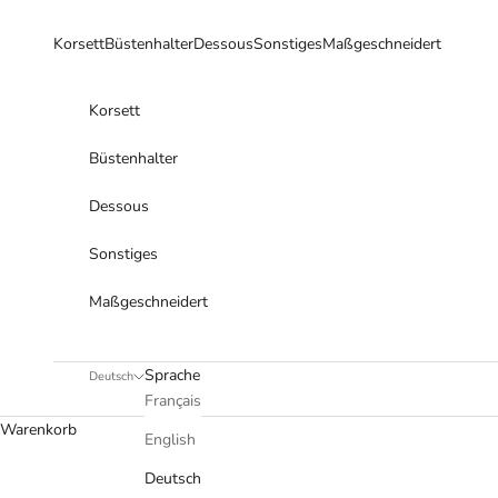
Zum Inhalt springen
Korsett
Büstenhalter
Dessous
Sonstiges
Maßgeschneidert
Korsett
Büstenhalter
Dessous
Sonstiges
Maßgeschneidert
Sprache
Deutsch
Français
Warenkorb
English
Deutsch