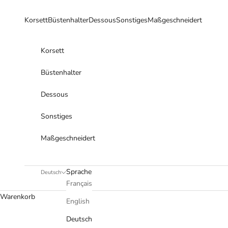
Zum Inhalt springen
Korsett
Büstenhalter
Dessous
Sonstiges
Maßgeschneidert
Korsett
Büstenhalter
Dessous
Sonstiges
Maßgeschneidert
Sprache
Deutsch
Français
Warenkorb
English
Deutsch