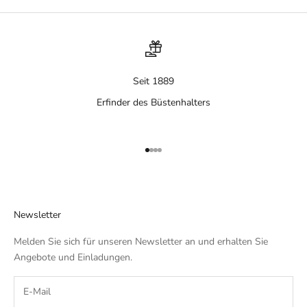
Seit 1889
Erfinder des Büstenhalters
Gehe zu Element 1
Gehe zu Element 2
Gehe zu Element 3
Gehe zu Element 4
Newsletter
Melden Sie sich für unseren Newsletter an und erhalten Sie
Angebote und Einladungen.