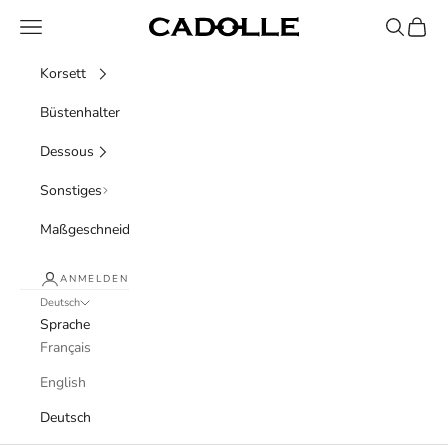
Zum Inhalt springen
Menü
Suchen
Waren
Cadolle
Korsett
Büstenhalter
Dessous
Sonstiges
Maßgeschneidert
ANMELDEN
Deutsch
Sprache
Français
English
Deutsch