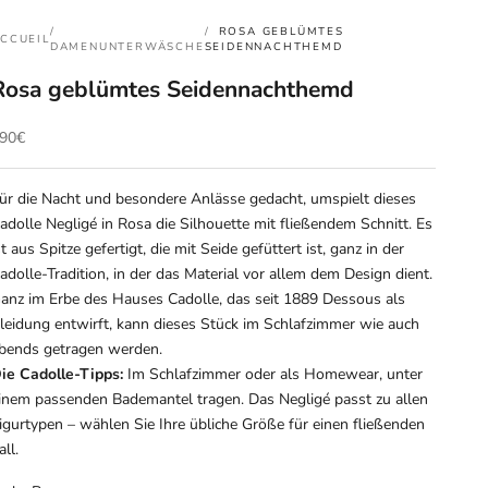
ROSA GEBLÜMTES
CCUEIL
DAMENUNTERWÄSCHE
SEIDENNACHTHEMD
Rosa geblümtes Seidennachthemd
ngebot
90€
ür die Nacht und besondere Anlässe gedacht, umspielt dieses
adolle Negligé in Rosa die Silhouette mit fließendem Schnitt. Es
st aus Spitze gefertigt, die mit Seide gefüttert ist, ganz in der
adolle-Tradition, in der das Material vor allem dem Design dient.
anz im Erbe des Hauses Cadolle, das seit 1889 Dessous als
leidung entwirft, kann dieses Stück im Schlafzimmer wie auch
bends getragen werden.
ie Cadolle-Tipps:
Im Schlafzimmer oder als Homewear, unter
inem passenden Bademantel tragen. Das Negligé passt zu allen
igurtypen – wählen Sie Ihre übliche Größe für einen fließenden
all.