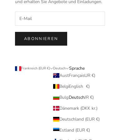
und erhalten Sie Angebote und Einladungen.
ABONNIEREN
Sprache
Land
Frankreich (EUR €)
Deutsch
Français
Australien (EUR €)
English
Belgien (EUR €)
Deutsch
Bulgarien (EUR €)
Dänemark (DKK kr.)
Deutschland (EUR €)
Estland (EUR €)