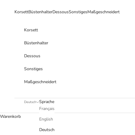
Zum Inhalt springen
Korsett
Büstenhalter
Dessous
Sonstiges
Maßgeschneidert
Korsett
Büstenhalter
Dessous
Sonstiges
Maßgeschneidert
Sprache
Deutsch
Français
Warenkorb
English
Deutsch