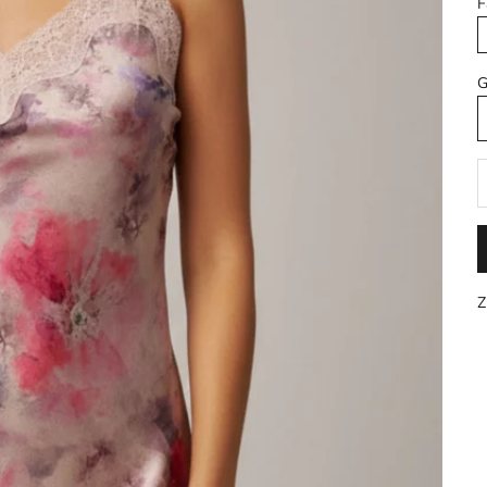
F
G
A
Z