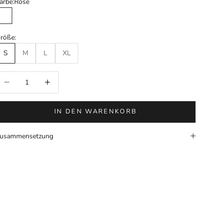
arbe:
Rose
Rose
röße:
S
M
L
XL
nzahl verringern
Anzahl erhöhen
IN DEN WARENKORB
usammensetzung