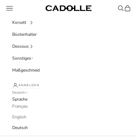
Zum Inhalt springen
Menü
Suchen
Waren
Cadolle
Korsett
Büstenhalter
Dessous
Sonstiges
Maßgeschneidert
ANMELDEN
Deutsch
Sprache
Français
English
Deutsch