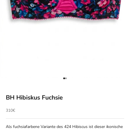
Gehe zu Element 1
Gehe zu Element 2
BH Hibiskus Fuchsie
Angebot
310€
Als fuchsiafarbene Variante des 424 Hibiscus ist dieser ikonische