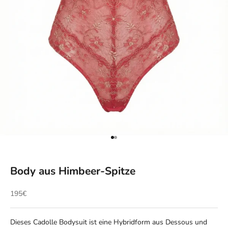
Gehe zu Element 1
Gehe zu Element 2
Body aus Himbeer-Spitze
Angebot
195€
Dieses Cadolle Bodysuit ist eine Hybridform aus Dessous und