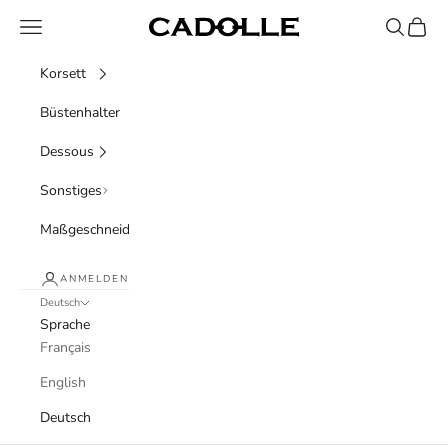
Zum Inhalt springen
Menü
Suchen
Waren
Cadolle
Korsett
Büstenhalter
Dessous
Sonstiges
Maßgeschneidert
ANMELDEN
Deutsch
Sprache
Français
English
Deutsch