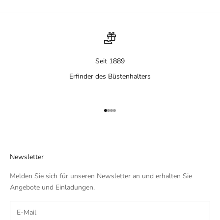
Seit 1889
Erfinder des Büstenhalters
Gehe zu Element 1
Gehe zu Element 2
Gehe zu Element 3
Gehe zu Element 4
Newsletter
Melden Sie sich für unseren Newsletter an und erhalten Sie
Angebote und Einladungen.