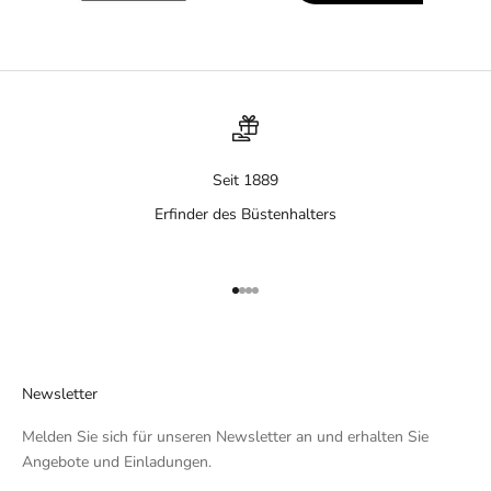
Seit 1889
Erfinder des Büstenhalters
Gehe zu Element 1
Gehe zu Element 2
Gehe zu Element 3
Gehe zu Element 4
Newsletter
Melden Sie sich für unseren Newsletter an und erhalten Sie
Angebote und Einladungen.