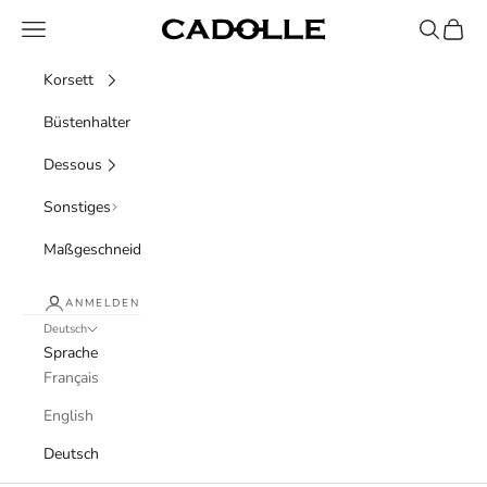
Zum Inhalt springen
Menü
Suchen
Waren
Cadolle
Korsett
Büstenhalter
Dessous
Sonstiges
Maßgeschneidert
ANMELDEN
Deutsch
Sprache
Français
English
Deutsch