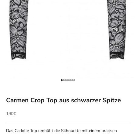
Gehe zu Element 1
Gehe zu Element 2
Gehe zu Element 3
Gehe zu Element 4
Gehe zu Element 5
Gehe zu Element 6
Gehe zu Element 7
Gehe zu Element 8
Carmen Crop Top aus schwarzer Spitze
Angebot
190€
Das Cadolle Top umhüllt die Silhouette mit einem präzisen