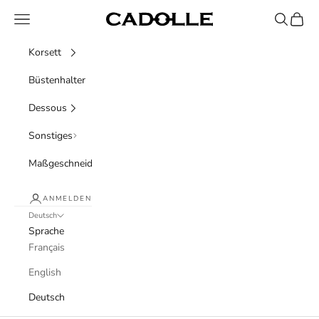
Zum Inhalt springen
Menü
Suchen
Waren
Cadolle
Korsett
Büstenhalter
Dessous
Sonstiges
Maßgeschneidert
ANMELDEN
Deutsch
Sprache
Français
English
Deutsch