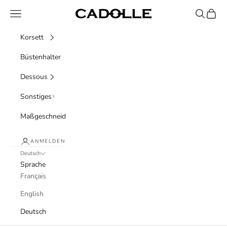
Zum Inhalt springen
Menü
Suchen
Waren
Cadolle
Korsett
Büstenhalter
Dessous
Sonstiges
Maßgeschneidert
ANMELDEN
Deutsch
Sprache
Français
English
Deutsch