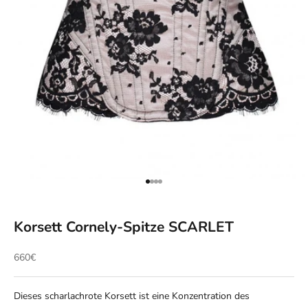
Gehe zu Element 1
Gehe zu Element 2
Gehe zu Element 3
Gehe zu Element 4
Korsett Cornely-Spitze SCARLET
Angebot
660€
Dieses scharlachrote Korsett ist eine Konzentration des