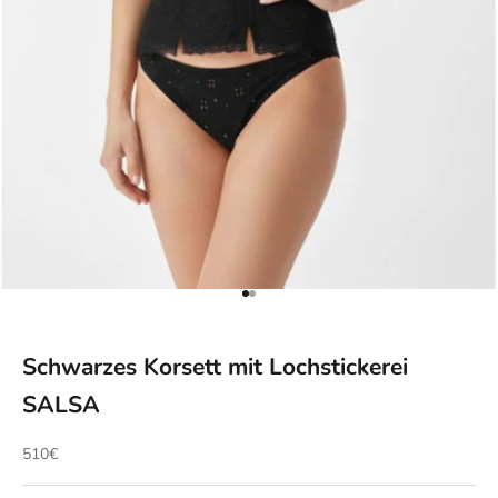
Gehe zu Element 1
Gehe zu Element 2
Schwarzes Korsett mit Lochstickerei
SALSA
Angebot
510€