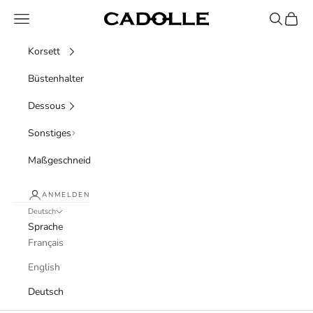
Zum Inhalt springen
Menü
Suchen
Waren
Cadolle
Korsett
Büstenhalter
Dessous
Sonstiges
Maßgeschneidert
ANMELDEN
Deutsch
Sprache
Français
English
Deutsch