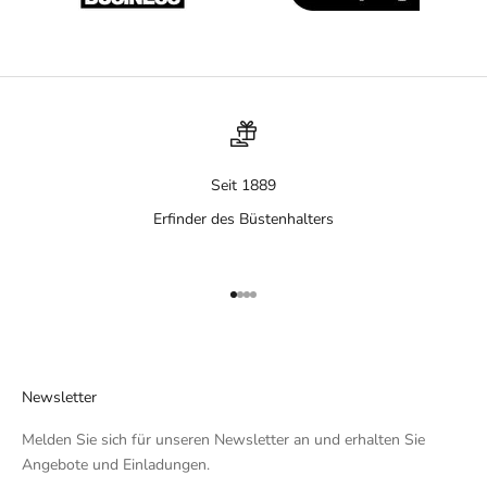
Seit 1889
Erfinder des Büstenhalters
Gehe zu Element 1
Gehe zu Element 2
Gehe zu Element 3
Gehe zu Element 4
Newsletter
Melden Sie sich für unseren Newsletter an und erhalten Sie
Angebote und Einladungen.