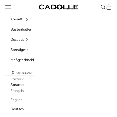
Zum Inhalt springen
Menü
Suchen
Waren
Cadolle
Korsett
Büstenhalter
Dessous
Sonstiges
Maßgeschneidert
ANMELDEN
Deutsch
Sprache
Français
English
Deutsch