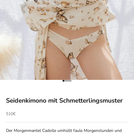
Gehe zu Element 1
Gehe zu Element 2
Gehe zu Element 3
Gehe zu Element 4
Gehe zu Element 5
Seidenkimono mit Schmetterlingsmuster
Angebot
510€
Der Morgenmantel Cadolle umhüllt faule Morgenstunden und