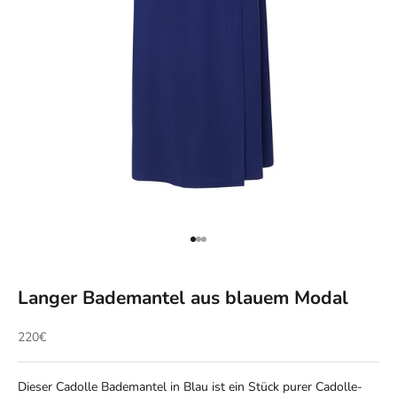
Gehe zu Element 1
Gehe zu Element 2
Gehe zu Element 3
Langer Bademantel aus blauem Modal
Angebot
220€
Dieser Cadolle Bademantel in Blau ist ein Stück purer Cadolle-