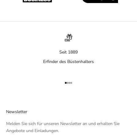
Seit 1889
Erfinder des Büstenhalters
Gehe zu Element 1
Gehe zu Element 2
Gehe zu Element 3
Gehe zu Element 4
Newsletter
Melden Sie sich für unseren Newsletter an und erhalten Sie
Angebote und Einladungen.