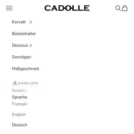
Zum Inhalt springen
Menü
Suchen
Waren
Cadolle
Korsett
Büstenhalter
Dessous
Sonstiges
Maßgeschneidert
ANMELDEN
Deutsch
Sprache
Français
English
Deutsch