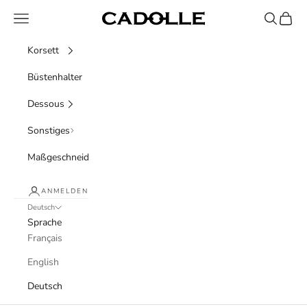
Zum Inhalt springen
Menü
Suchen
Waren
Cadolle
Korsett
Büstenhalter
Dessous
Sonstiges
Maßgeschneidert
ANMELDEN
Deutsch
Sprache
Français
English
Deutsch