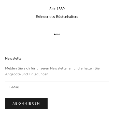
Seit 1889
Erfinder des Büstenhalters
Gehe zu Element 1
Gehe zu Element 2
Gehe zu Element 3
Gehe zu Element 4
Newsletter
Melden Sie sich für unseren Newsletter an und erhalten Sie
Angebote und Einladungen.
ABONNIEREN