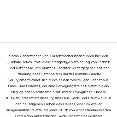
Optionen auswählen
MODAL-PYJAMA ROSA
ANGEBOT
210€
Sechs Generationen von Korsettmacherinnen führen hier den
„Cadolle-Touch“ fort: diese einzigartige Verbindung von Technik
und Raffinesse, von Mutter zu Tochter weitergegeben seit der
Erfindung des Büstenhalters durch Herminie Cadolle.
Der Pyjama zeichnet sich durch seinen zweiteiligen Schnitt aus,
Ober- und Unterteil, der eine Bewegungsfreiheit bietet, die ein
Negligé oder Nachthemd nicht immer ermöglichen. Unsere
Auswahl präsentiert diese Pyjamas aus Seide und Baumwolle, in
den hauseigenen Farben des Hauses, einer im Atelier
ausgewählten Palette, die jedes Stück von einer standardisierten
Produktion unterscheidet. Seide verleiht eine kostbare