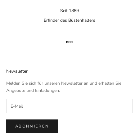
Seit 1889
Erfinder des Büstenhalters
Gehe zu Element 1
Gehe zu Element 2
Gehe zu Element 3
Gehe zu Element 4
Newsletter
Melden Sie sich für unseren Newsletter an und erhalten Sie
Angebote und Einladungen.
ABONNIEREN