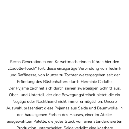
Optionen auswählen
MODAL-PYJAMA ROSA
ANGEBOT
210€
Sechs Generationen von Korsettmacherinnen führen hier den
„Cadolle-Touch“ fort: diese einzigartige Verbindung von Technik
und Raffinesse, von Mutter zu Tochter weitergegeben seit der
Erfindung des Büstenhalters durch Herminie Cadolle.
Der Pyjama zeichnet sich durch seinen zweiteiligen Schnitt aus,
Ober- und Unterteil, der eine Bewegungsfreiheit bietet, die ein
Negligé oder Nachthemd nicht immer ermöglichen. Unsere
Auswahl präsentiert diese Pyjamas aus Seide und Baumwolle, in
den hauseigenen Farben des Hauses, einer im Atelier
ausgewählten Palette, die jedes Stück von einer standardisierten
Produktion unterscheidet. Seide verleiht eine kostbare