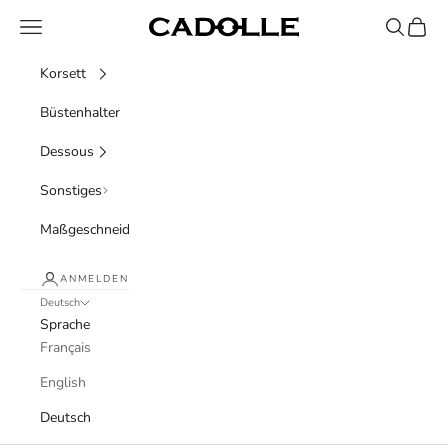
Zum Inhalt springen
Menü
Suchen
Waren
Cadolle
Korsett
Büstenhalter
Dessous
Sonstiges
Maßgeschneidert
ANMELDEN
Deutsch
Sprache
Français
English
Deutsch