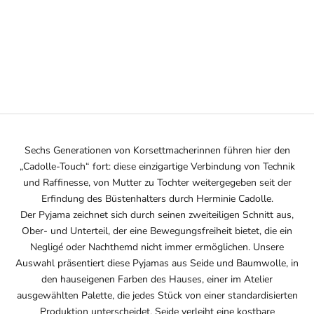
Optionen auswählen
MODAL-PYJAMA ROSA
ANGEBOT
210€
Sechs Generationen von Korsettmacherinnen führen hier den
„Cadolle-Touch“ fort: diese einzigartige Verbindung von Technik
und Raffinesse, von Mutter zu Tochter weitergegeben seit der
Erfindung des Büstenhalters durch Herminie Cadolle.
Der Pyjama zeichnet sich durch seinen zweiteiligen Schnitt aus,
Ober- und Unterteil, der eine Bewegungsfreiheit bietet, die ein
Negligé oder Nachthemd nicht immer ermöglichen. Unsere
Auswahl präsentiert diese Pyjamas aus Seide und Baumwolle, in
den hauseigenen Farben des Hauses, einer im Atelier
ausgewählten Palette, die jedes Stück von einer standardisierten
Produktion unterscheidet. Seide verleiht eine kostbare