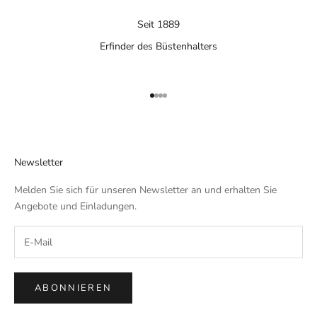
Seit 1889
Erfinder des Büstenhalters
Gehe zu Element 1
Gehe zu Element 2
Gehe zu Element 3
Gehe zu Element 4
Newsletter
Melden Sie sich für unseren Newsletter an und erhalten Sie
Angebote und Einladungen.
ABONNIEREN