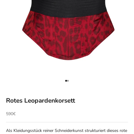
Gehe zu Element 1
Gehe zu Element 2
Rotes Leopardenkorsett
Angebot
590€
Als Kleidungsstück reiner Schneiderkunst strukturiert dieses rote