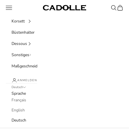
Zum Inhalt springen
Menü
Suchen
Waren
Cadolle
Korsett
Büstenhalter
Dessous
Sonstiges
Maßgeschneidert
ANMELDEN
Deutsch
Sprache
Français
English
Deutsch