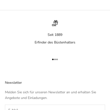
Seit 1889
Erfinder des Büstenhalters
Gehe zu Element 1
Gehe zu Element 2
Gehe zu Element 3
Gehe zu Element 4
Newsletter
Melden Sie sich für unseren Newsletter an und erhalten Sie
Angebote und Einladungen.