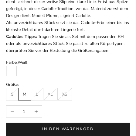
dient, zeichnet dieser weiße Slip eine klare Linie. Er ist aus Spitze
gefertigt, in dieser Cadolle-Tradition, wo das Material zuerst dem
Design dient. Modell Plume, signiert Cadolle.
Als unverzichtbares Stück setzt sie das Cadolle-Erbe einer bis ins
kleinste Detail durchdachten Lingerie fort.
Cadolles Tipps:
Tragen Sie sie als Set mit dem passenden BH
oder als unverzichtbares Stück. Sie passt zu allen Körpertypen;
überprüfen Sie vor der Bestellung die Größenangaben.
Farbe:
Weiß
Weiß
Größe:
S
M
L
XL
XS
Anzahl verringern
Anzahl erhöhen
IN DEN WARENKORB