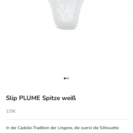
Gehe zu Element 1
Gehe zu Element 2
Gehe zu Element 3
Slip PLUME Spitze weiß
Angebot
125€
In der Cadolle-Tradition der Lingerie, die zuerst die Silhouette