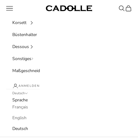
Zum Inhalt springen
Menü
Suchen
Waren
Cadolle
Korsett
Büstenhalter
Dessous
Sonstiges
Maßgeschneidert
ANMELDEN
Deutsch
Sprache
Français
English
Deutsch