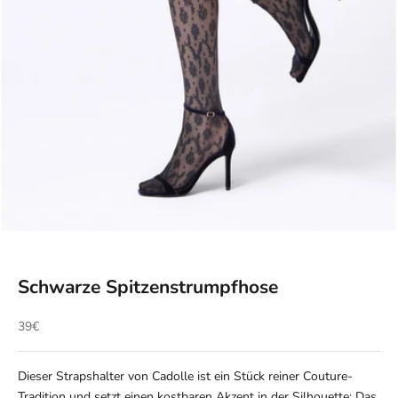
Schwarze Spitzenstrumpfhose
Angebot
39€
Dieser Strapshalter von Cadolle ist ein Stück reiner Couture-
Tradition und setzt einen kostbaren Akzent in der Silhouette: Das