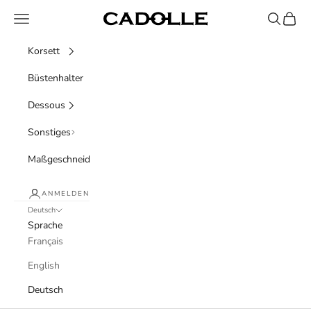
Zum Inhalt springen
Menü
Suchen
Waren
Cadolle
Korsett
Büstenhalter
Dessous
Sonstiges
Maßgeschneidert
ANMELDEN
Deutsch
Sprache
Français
English
Deutsch