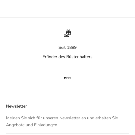
Seit 1889
Erfinder des Büstenhalters
Gehe zu Element 1
Gehe zu Element 2
Gehe zu Element 3
Gehe zu Element 4
Newsletter
Melden Sie sich für unseren Newsletter an und erhalten Sie
Angebote und Einladungen.