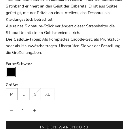
Satinband erinnert an den Geist der Cabarets. Er ist aus Spitze
gefertigt, mit der Präzision eines Ateliers, das Dessous als
Kleidungsstück betrachtet.
Als reines Signature-Stück verlängert dieser Strapshalter die
Silhouette mit einem Goldschmiedestrich.
Die Cadolle-Tipps:
Als komplettes Cadolle-Set, als Prunkstück
oder als Hauswäsche tragen. Überprüfen Sie vor der Bestellung
die Größenangaben.
Farbe:
Schwarz
Schwarz
Größe:
M
L
S
XL
Anzahl verringern
Anzahl erhöhen
IN DEN WARENKORB