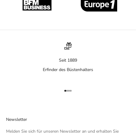
Seit 1889
Erfinder des Büstenhalters
Gehe zu Element 1
Gehe zu Element 2
Gehe zu Element 3
Gehe zu Element 4
Newsletter
Melden Sie sich für unseren Newsletter an und erhalten Sie