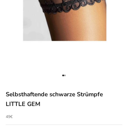
Gehe zu Element 1
Gehe zu Element 2
Selbsthaftende schwarze Strümpfe
LITTLE GEM
Angebot
49€