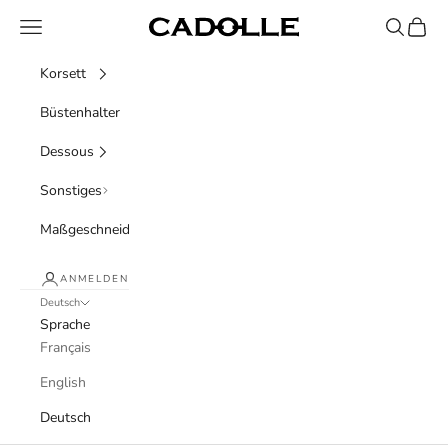
Zum Inhalt springen
Menü
Suchen
Waren
Cadolle
Korsett
Büstenhalter
Dessous
Sonstiges
Maßgeschneidert
ANMELDEN
Deutsch
Sprache
Français
English
Deutsch