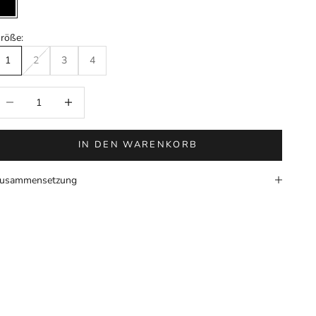
Schwarz
röße:
1
2
3
4
nzahl verringern
Anzahl erhöhen
IN DEN WARENKORB
usammensetzung