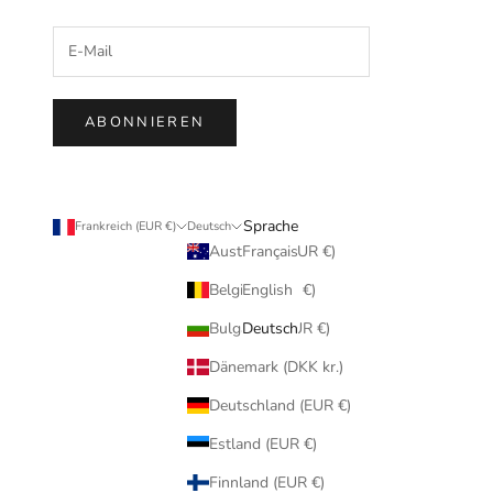
ABONNIEREN
Sprache
Land
Frankreich (EUR €)
Deutsch
Français
Australien (EUR €)
English
Belgien (EUR €)
Deutsch
Bulgarien (EUR €)
Dänemark (DKK kr.)
Deutschland (EUR €)
Estland (EUR €)
Finnland (EUR €)