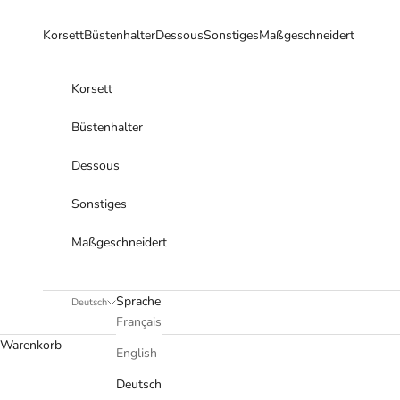
Zum Inhalt springen
Korsett
Büstenhalter
Dessous
Sonstiges
Maßgeschneidert
Korsett
Büstenhalter
Dessous
Sonstiges
Maßgeschneidert
Sprache
Deutsch
Français
Warenkorb
English
Deutsch