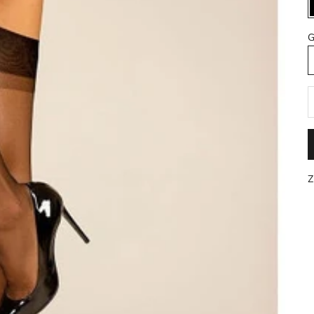
G
A
Z