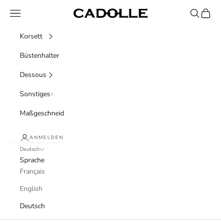
Zum Inhalt springen
Menü
Suchen
Waren
Cadolle
Korsett
Büstenhalter
Dessous
Sonstiges
Maßgeschneidert
ANMELDEN
Deutsch
Sprache
Français
English
Deutsch