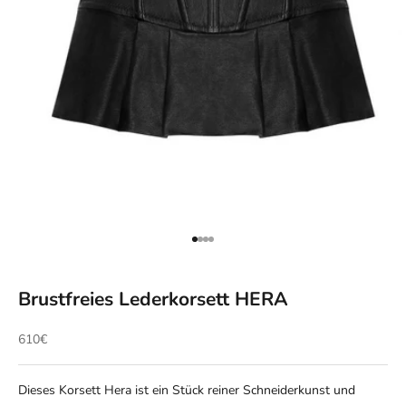
Gehe zu Element 1
Gehe zu Element 2
Gehe zu Element 3
Gehe zu Element 4
Brustfreies Lederkorsett HERA
Angebot
610€
Dieses Korsett Hera ist ein Stück reiner Schneiderkunst und