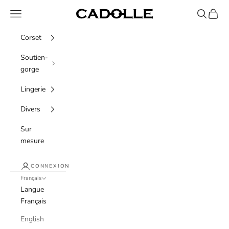
Passer au contenu
Menu
Recherche
Panier
Cadolle
Corset
Soutien-
gorge
Lingerie
Divers
Sur
mesure
CONNEXION
Français
Langue
Français
English