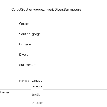
Passer au contenu
Corset
Soutien-gorge
Lingerie
Divers
Sur mesure
Corset
Soutien-gorge
Lingerie
Divers
Sur mesure
Langue
Français
Français
Panier
English
Deutsch