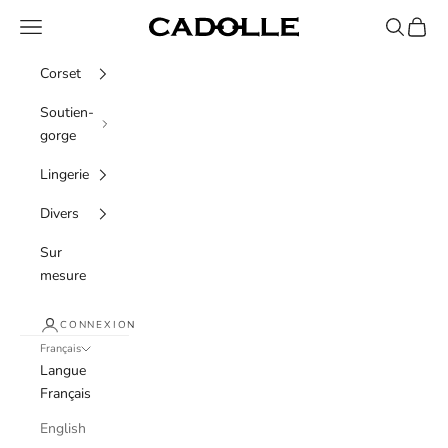
Passer au contenu
Menu
Recherche
Panier
Cadolle
Corset
Soutien-
gorge
Lingerie
Divers
Sur
mesure
CONNEXION
Français
Langue
Français
English