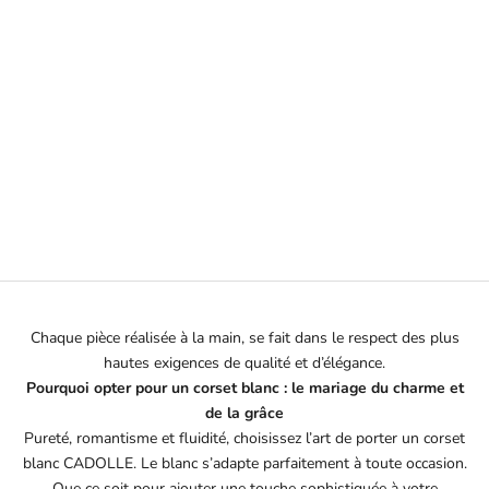
Choisir les options
Choisir les options
CORSET BLANC & OR KEIKO
CORSET BLANC TULLE
CLEVES
PRIX DE VENTE
510€
PRIX DE VENTE
720€
Chaque pièce réalisée à la main, se fait dans le respect des plus
hautes exigences de qualité et d’élégance.
Pourquoi opter pour un corset blanc : le mariage du charme et
de la grâce
Pureté, romantisme et fluidité, choisissez l’art de porter un corset
blanc CADOLLE. Le blanc s’adapte parfaitement à toute occasion.
Que ce soit pour ajouter une touche sophistiquée à votre