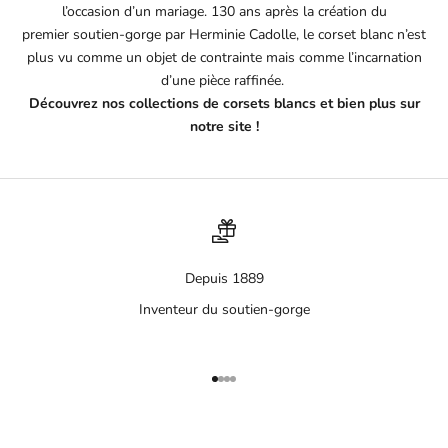
l’occasion d’un mariage. 130 ans après la création du
premier soutien-gorge par Herminie Cadolle, le corset blanc n’est
plus vu comme un objet de contrainte mais comme l’incarnation
d’une pièce raffinée.
Découvrez nos collections de corsets blancs et bien plus sur
notre site !
Depuis 1889
Inventeur du soutien-gorge
Aller à l'élément 1
Aller à l'élément 2
Aller à l'élément 3
Aller à l'élément 4