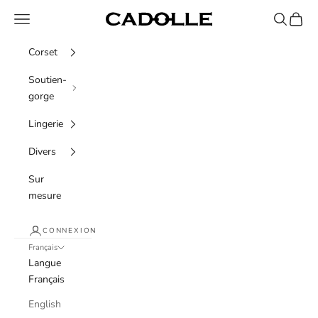
Passer au contenu
Menu
Recherche
Panier
Cadolle
Corset
Soutien-
gorge
Lingerie
Divers
Sur
mesure
CONNEXION
Français
Langue
Français
English