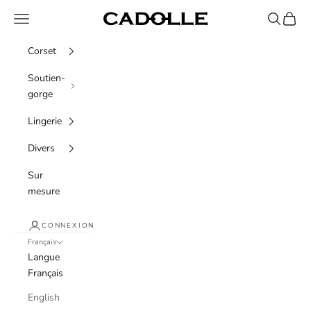
Passer au contenu
Menu
Recherche
Panier
Cadolle
Corset
Soutien-
gorge
Lingerie
Divers
Sur
mesure
CONNEXION
Français
Langue
Français
English