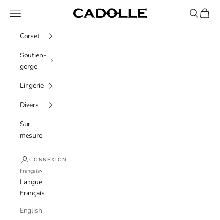
Passer au contenu
Menu
Recherche
Panier
Cadolle
Corset
Soutien-
gorge
Lingerie
Divers
Sur
mesure
CONNEXION
Français
Langue
Français
English