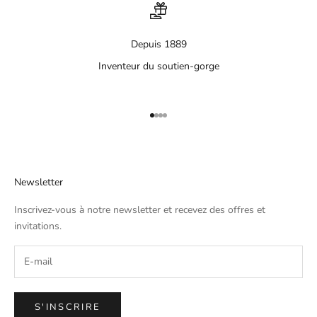
Depuis 1889
Inventeur du soutien-gorge
Aller à l'élément 1
Aller à l'élément 2
Aller à l'élément 3
Aller à l'élément 4
Newsletter
Inscrivez-vous à notre newsletter et recevez des offres et
invitations.
S'INSCRIRE