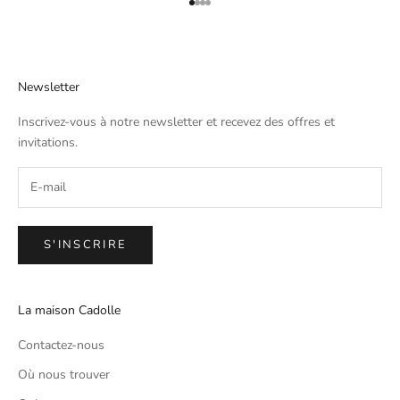
Aller à l'élément 1
Aller à l'élément 2
Aller à l'élément 3
Aller à l'élément 4
Newsletter
Inscrivez-vous à notre newsletter et recevez des offres et
invitations.
S'INSCRIRE
La maison Cadolle
Contactez-nous
Où nous trouver