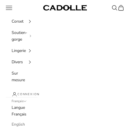
Passer au contenu
Menu
Recherche
Panier
Cadolle
Corset
Soutien-
gorge
Lingerie
Divers
Sur
mesure
CONNEXION
Français
Langue
Français
English