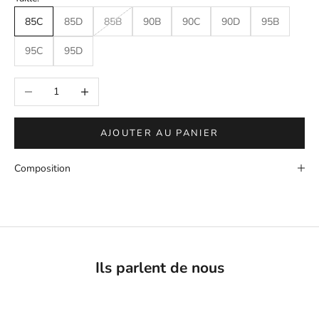
85C
85D
85B
90B
90C
90D
95B
95C
95D
Diminuer la quantité
Augmenter la quantité
AJOUTER AU PANIER
Composition
Ils parlent de nous