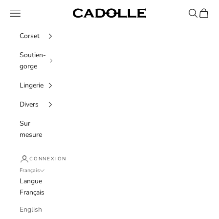
Passer au contenu
Menu
Recherche
Panier
Cadolle
Corset
Soutien-
gorge
Lingerie
Divers
Sur
mesure
CONNEXION
Français
Langue
Français
English