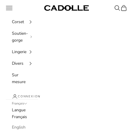
Passer au contenu
Menu
Recherche
Panier
Cadolle
Corset
Soutien-
gorge
Lingerie
Divers
Sur
mesure
CONNEXION
Français
Langue
Français
English