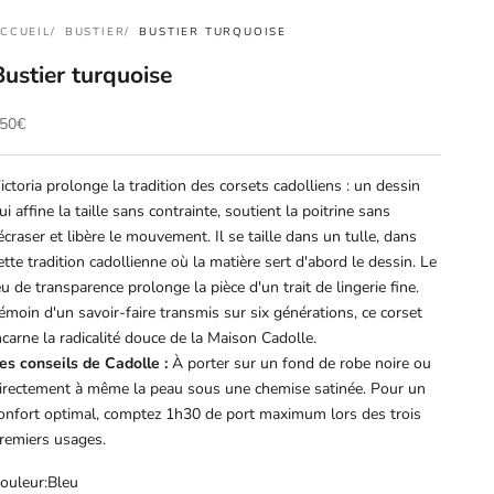
CCUEIL
BUSTIER
BUSTIER TURQUOISE
Bustier turquoise
rix de vente
50€
ictoria prolonge la tradition des corsets cadolliens : un dessin
ui affine la taille sans contrainte, soutient la poitrine sans
'écraser et libère le mouvement. Il se taille dans un tulle, dans
ette tradition cadollienne où la matière sert d'abord le dessin. Le
eu de transparence prolonge la pièce d'un trait de lingerie fine.
émoin d'un savoir-faire transmis sur six générations, ce corset
ncarne la radicalité douce de la Maison Cadolle.
es conseils de Cadolle :
À porter sur un fond de robe noire ou
irectement à même la peau sous une chemise satinée. Pour un
onfort optimal, comptez 1h30 de port maximum lors des trois
remiers usages.
ouleur:
Bleu