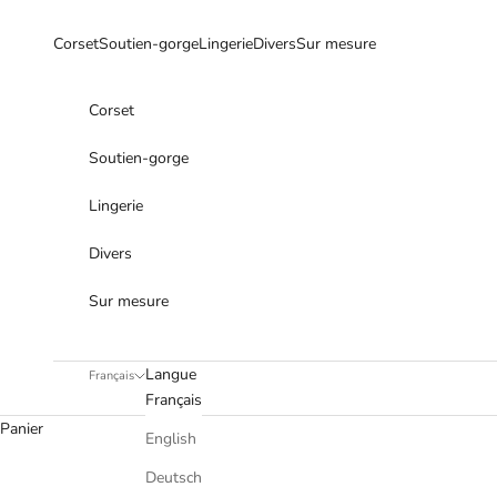
Passer au contenu
Corset
Soutien-gorge
Lingerie
Divers
Sur mesure
Corset
Soutien-gorge
Lingerie
Divers
Sur mesure
Langue
Français
Français
Panier
English
Deutsch