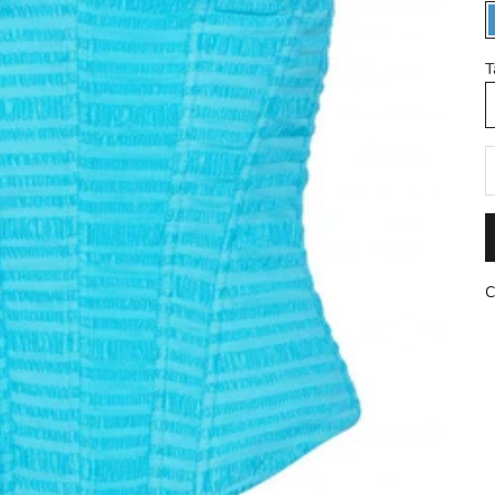
T
D
C