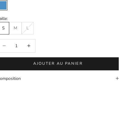
Bleu
aille:
S
M
L
iminuer la quantité
Augmenter la quantité
AJOUTER AU PANIER
omposition