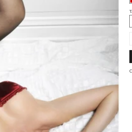
T
D
C