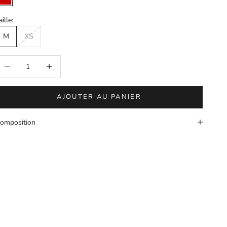
Rouge
aille:
M
XS
iminuer la quantité
Augmenter la quantité
AJOUTER AU PANIER
omposition