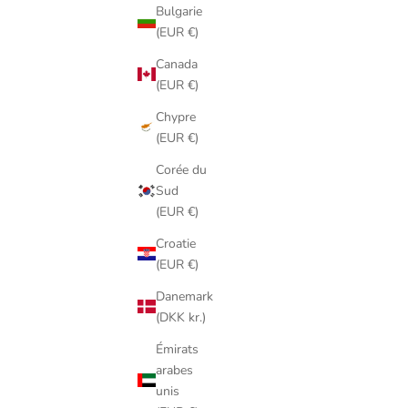
Bulgarie
(EUR €)
Canada
(EUR €)
Chypre
(EUR €)
Corée du
Sud
(EUR €)
Croatie
(EUR €)
Danemark
(DKK kr.)
Émirats
arabes
unis