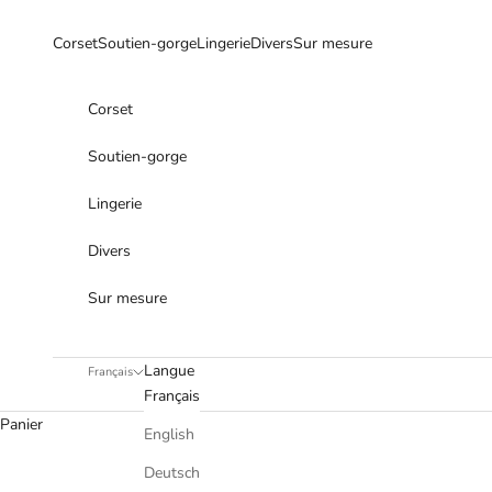
Passer au contenu
Corset
Soutien-gorge
Lingerie
Divers
Sur mesure
Corset
Soutien-gorge
Lingerie
Divers
Sur mesure
Langue
Français
Français
Panier
English
Deutsch