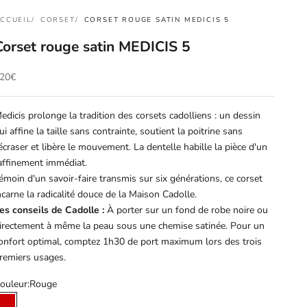
CCUEIL
CORSET
CORSET ROUGE SATIN MEDICIS 5
Corset rouge satin MEDICIS 5
rix de vente
20€
edicis prolonge la tradition des corsets cadolliens : un dessin
ui affine la taille sans contrainte, soutient la poitrine sans
'écraser et libère le mouvement. La dentelle habille la pièce d'un
affinement immédiat.
émoin d'un savoir-faire transmis sur six générations, ce corset
ncarne la radicalité douce de la Maison Cadolle.
es conseils de Cadolle :
À porter sur un fond de robe noire ou
irectement à même la peau sous une chemise satinée. Pour un
onfort optimal, comptez 1h30 de port maximum lors des trois
remiers usages.
ouleur:
Rouge