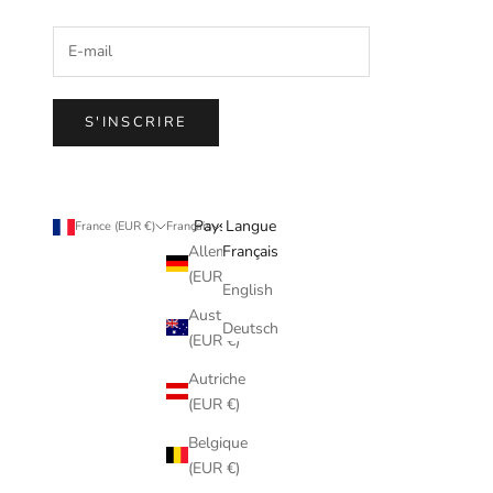
S'INSCRIRE
Pays
Langue
France (EUR €)
Français
Allemagne
Français
(EUR €)
English
Australie
Deutsch
(EUR €)
Autriche
(EUR €)
Belgique
(EUR €)