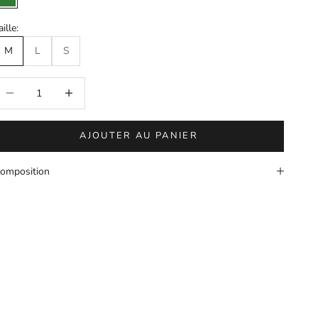
Vert
aille:
M
L
S
iminuer la quantité
Augmenter la quantité
AJOUTER AU PANIER
omposition