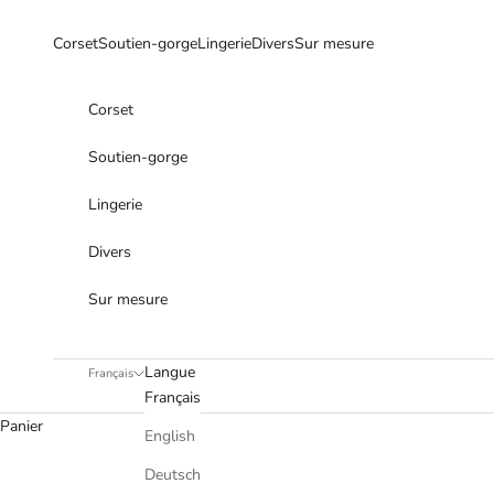
Passer au contenu
Corset
Soutien-gorge
Lingerie
Divers
Sur mesure
Corset
Soutien-gorge
Lingerie
Divers
Sur mesure
Langue
Français
Français
Panier
English
Deutsch