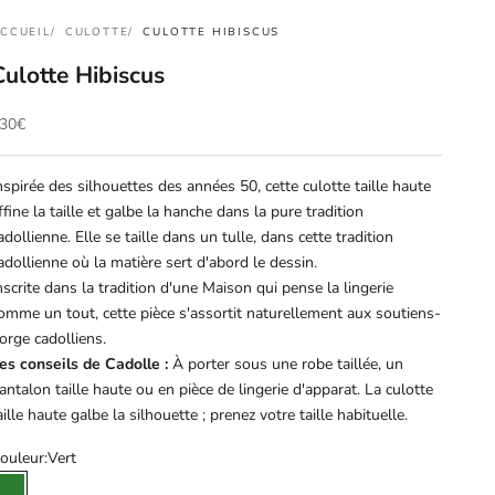
CCUEIL
CULOTTE
CULOTTE HIBISCUS
Culotte Hibiscus
rix de vente
30€
nspirée des silhouettes des années 50, cette culotte taille haute
ffine la taille et galbe la hanche dans la pure tradition
adollienne. Elle se taille dans un tulle, dans cette tradition
adollienne où la matière sert d'abord le dessin.
nscrite dans la tradition d'une Maison qui pense la lingerie
omme un tout, cette pièce s'assortit naturellement aux soutiens-
orge cadolliens.
es conseils de Cadolle :
À porter sous une robe taillée, un
antalon taille haute ou en pièce de lingerie d'apparat. La culotte
aille haute galbe la silhouette ; prenez votre taille habituelle.
ouleur:
Vert