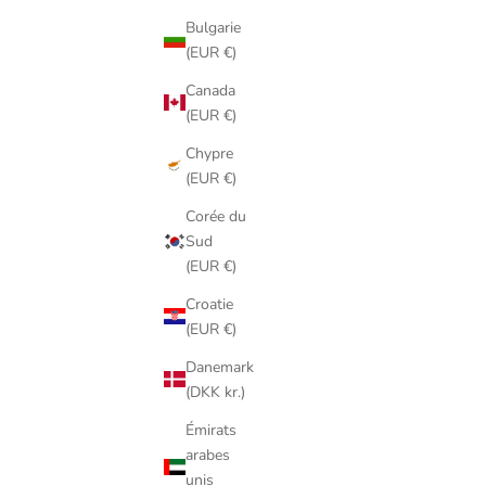
Bulgarie
(EUR €)
Canada
(EUR €)
Chypre
(EUR €)
Corée du
Sud
(EUR €)
Croatie
(EUR €)
Danemark
(DKK kr.)
Émirats
arabes
unis