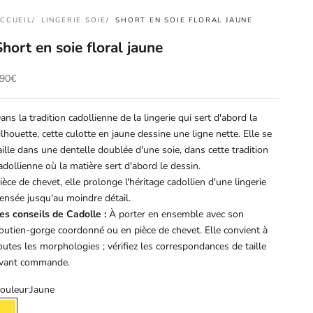
CCUEIL
LINGERIE SOIE
SHORT EN SOIE FLORAL JAUNE
Short en soie floral jaune
rix de vente
90€
ans la tradition cadollienne de la lingerie qui sert d'abord la
ilhouette, cette culotte en jaune dessine une ligne nette. Elle se
aille dans une dentelle doublée d'une soie, dans cette tradition
adollienne où la matière sert d'abord le dessin.
ièce de chevet, elle prolonge l'héritage cadollien d'une lingerie
ensée jusqu'au moindre détail.
es conseils de Cadolle :
À porter en ensemble avec son
outien-gorge coordonné ou en pièce de chevet. Elle convient à
outes les morphologies ; vérifiez les correspondances de taille
vant commande.
ouleur:
Jaune