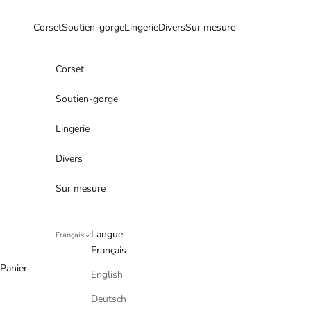
Passer au contenu
Corset
Soutien-gorge
Lingerie
Divers
Sur mesure
Corset
Soutien-gorge
Lingerie
Divers
Sur mesure
Langue
Français
Français
Panier
English
Deutsch