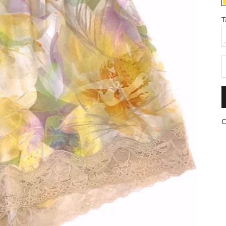
T
D
C