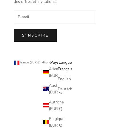
des offres et invitations.
S'INSCRIRE
Pays
Langue
France (EUR €)
Français
Allemagne
Français
(EUR €)
English
Australie
Deutsch
(EUR €)
Autriche
(EUR €)
Belgique
(EUR €)