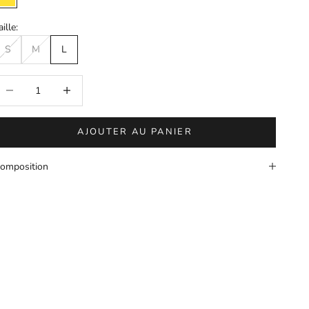
Jaune
aille:
S
M
L
iminuer la quantité
Augmenter la quantité
AJOUTER AU PANIER
omposition