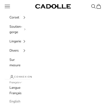
Passer au contenu
Menu
Recherche
Panier
Cadolle
Corset
Soutien-
gorge
Lingerie
Divers
Sur
mesure
CONNEXION
Français
Langue
Français
English