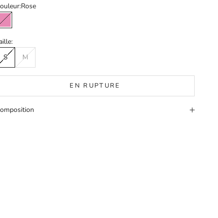
ouleur:
Rose
Rose
aille:
S
M
EN RUPTURE
omposition