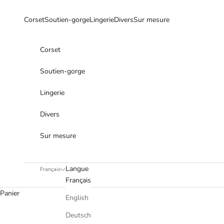
Passer au contenu
Corset
Soutien-gorge
Lingerie
Divers
Sur mesure
Corset
Soutien-gorge
Lingerie
Divers
Sur mesure
Langue
Français
Français
Panier
English
Deutsch