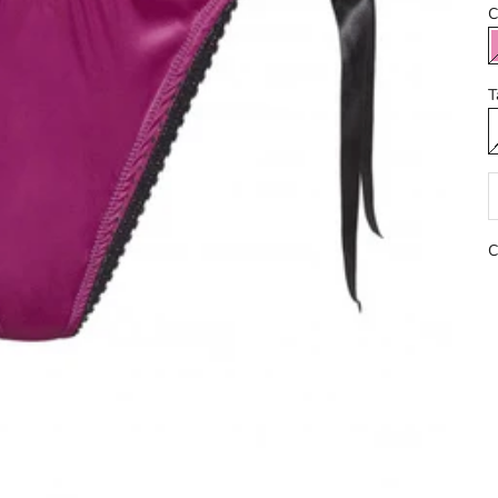
C
T
C