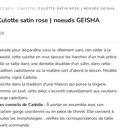
CCUEIL
CULOTTE
CULOTTE SATIN ROSE ) NOEUDS GEISHA
Culotte satin rose ) noeuds GEISHA
rix de vente
0€
ensée pour disparaître sous le vêtement sans rien céder à la
eauté, cette culotte en rose épouse les hanches d'un trait précis.
lle se taille dans une dentelle doublée d'un satin, dans cette
radition cadollienne où la matière sert d'abord le dessin. Modèle
eisha, signé Cadolle.
nscrite dans la tradition d'une Maison qui pense la lingerie
omme un tout, cette pièce s'assortit naturellement aux soutiens-
orge cadolliens.
es conseils de Cadolle :
À porter en ensemble avec son
outien-gorge coordonné ou en pièce de chevet. Elle convient à
outes les morphologies ; vérifiez les correspondances de taille
vant commande.