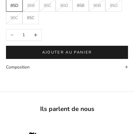
85D
95B
95C
90D
85B
90B
95D
90C
85C
Diminuer la quantité
Augmenter la quantité
AJOUTER AU PANIER
Composition
Ils parlent de nous