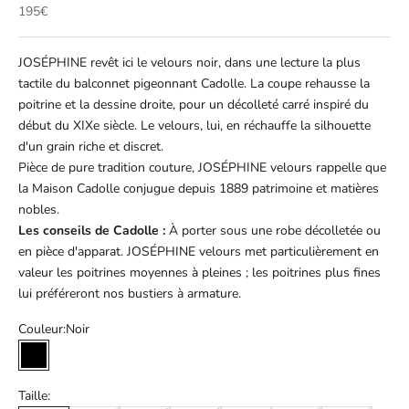
Prix de vente
195€
JOSÉPHINE revêt ici le velours noir, dans une lecture la plus
tactile du balconnet pigeonnant Cadolle. La coupe rehausse la
poitrine et la dessine droite, pour un décolleté carré inspiré du
début du XIXe siècle. Le velours, lui, en réchauffe la silhouette
d'un grain riche et discret.
Pièce de pure tradition couture, JOSÉPHINE velours rappelle que
la Maison Cadolle conjugue depuis 1889 patrimoine et matières
nobles.
Les conseils de Cadolle :
À porter sous une robe décolletée ou
en pièce d'apparat. JOSÉPHINE velours met particulièrement en
valeur les poitrines moyennes à pleines ; les poitrines plus fines
lui préféreront nos bustiers à armature.
Couleur:
Noir
Noir
Taille: