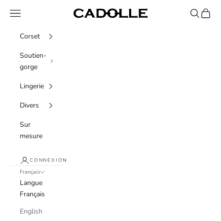
Passer au contenu
Menu
Recherche
Panier
Cadolle
Corset
Soutien-
gorge
Lingerie
Divers
Sur
mesure
CONNEXION
Français
Langue
Français
English