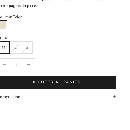
ccompagnez la pièce.
ouleur:
Beige
Beige
aille:
M
L
S
iminuer la quantité
Augmenter la quantité
AJOUTER AU PANIER
omposition