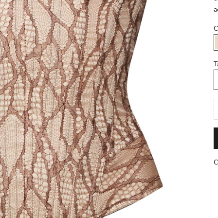
a
C
T
D
C