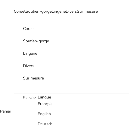
Passer au contenu
Corset
Soutien-gorge
Lingerie
Divers
Sur mesure
Corset
Soutien-gorge
Lingerie
Divers
Sur mesure
Langue
Français
Français
Panier
English
Deutsch