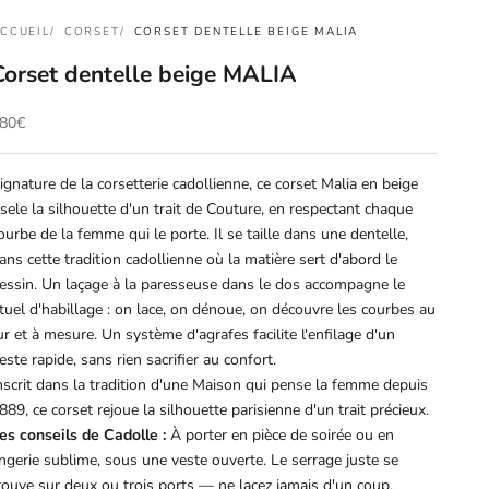
CCUEIL
CORSET
CORSET DENTELLE BEIGE MALIA
Corset dentelle beige MALIA
rix de vente
80€
ignature de la corsetterie cadollienne, ce corset Malia en beige
isele la silhouette d'un trait de Couture, en respectant chaque
ourbe de la femme qui le porte. Il se taille dans une dentelle,
ans cette tradition cadollienne où la matière sert d'abord le
essin. Un laçage à la paresseuse dans le dos accompagne le
ituel d'habillage : on lace, on dénoue, on découvre les courbes au
ur et à mesure. Un système d'agrafes facilite l'enfilage d'un
este rapide, sans rien sacrifier au confort.
nscrit dans la tradition d'une Maison qui pense la femme depuis
889, ce corset rejoue la silhouette parisienne d'un trait précieux.
es conseils de Cadolle :
À porter en pièce de soirée ou en
ingerie sublime, sous une veste ouverte. Le serrage juste se
rouve sur deux ou trois ports — ne lacez jamais d'un coup,