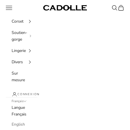
Passer au contenu
Menu
Recherche
Panier
Cadolle
Corset
Soutien-
gorge
Lingerie
Divers
Sur
mesure
CONNEXION
Français
Langue
Français
English