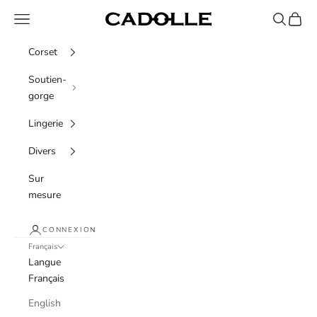
Passer au contenu
Menu
Recherche
Panier
Cadolle
Corset
Soutien-
gorge
Lingerie
Divers
Sur
mesure
CONNEXION
Français
Langue
Français
English