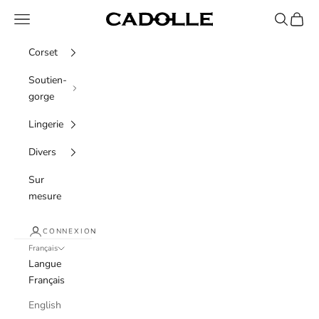
Passer au contenu
Menu
Recherche
Panier
Cadolle
Corset
Soutien-
gorge
Lingerie
Divers
Sur
mesure
CONNEXION
Français
Langue
Français
English