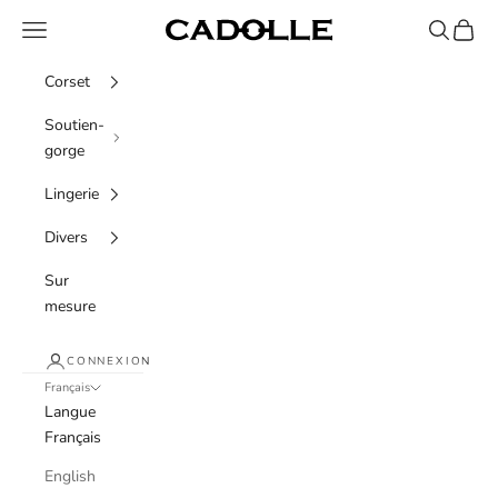
Passer au contenu
Menu
Recherche
Panier
Cadolle
Corset
Soutien-
gorge
Lingerie
Divers
Sur
mesure
CONNEXION
Français
Langue
Français
English