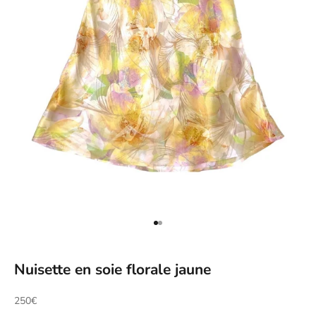
Aller à l'élément 1
Aller à l'élément 2
Nuisette en soie florale jaune
Prix de vente
250€