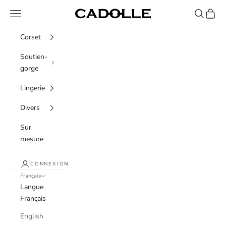
Passer au contenu
Menu
Recherche
Panier
Cadolle
Corset
Soutien-
gorge
Lingerie
Divers
Sur
mesure
CONNEXION
Français
Langue
Français
English