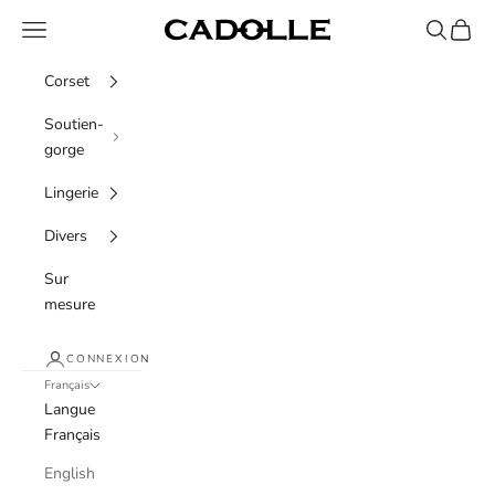
Passer au contenu
Menu
Recherche
Panier
Cadolle
Corset
Soutien-
gorge
Lingerie
Divers
Sur
mesure
CONNEXION
Français
Langue
Français
English