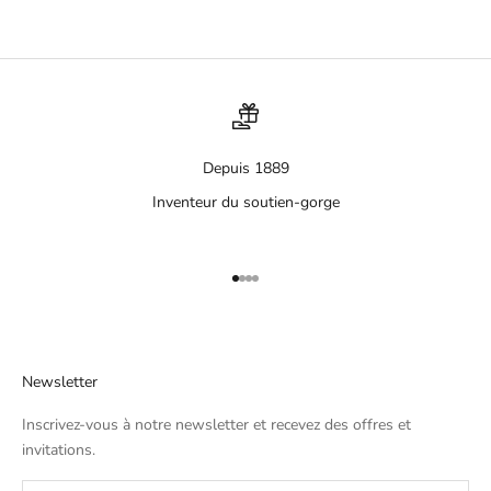
Depuis 1889
Inventeur du soutien-gorge
Aller à l'élément 1
Aller à l'élément 2
Aller à l'élément 3
Aller à l'élément 4
Newsletter
Inscrivez-vous à notre newsletter et recevez des offres et
invitations.