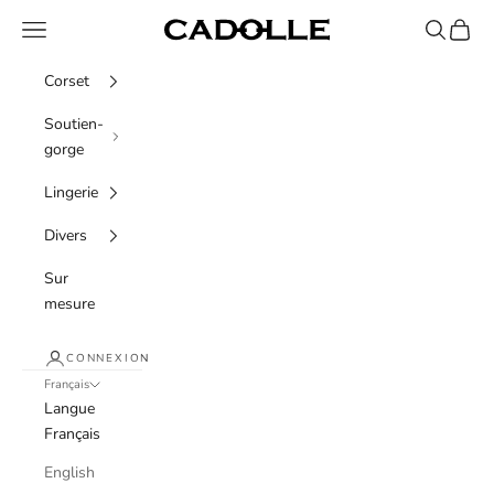
Passer au contenu
Menu
Recherche
Panier
Cadolle
Corset
Soutien-
gorge
Lingerie
Divers
Sur
mesure
CONNEXION
Français
Langue
Français
English