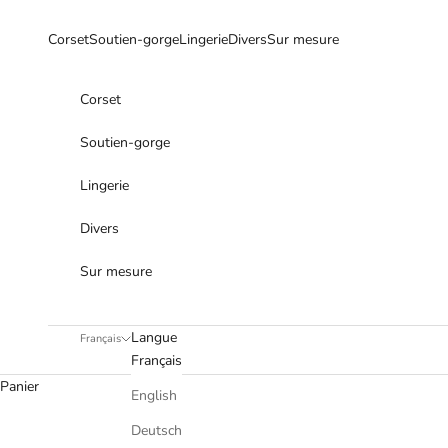
Passer au contenu
Corset
Soutien-gorge
Lingerie
Divers
Sur mesure
Corset
Soutien-gorge
Lingerie
Divers
Sur mesure
Langue
Français
Français
Panier
English
Deutsch