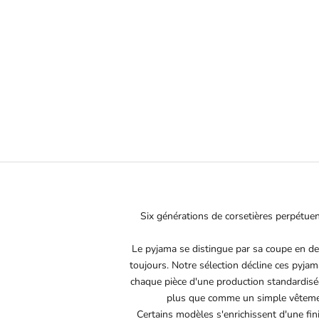
PYJAMA SOIE SOLEIL
PYJAMA
PRIX DE VENTE
450€
Six générations de corsetières perpétuent 
Le pyjama se distingue par sa coupe en de
toujours. Notre sélection décline ces pyjam
chaque pièce d'une production standardisée
plus que comme un simple vêtement 
Certains modèles s'enrichissent d'une fini