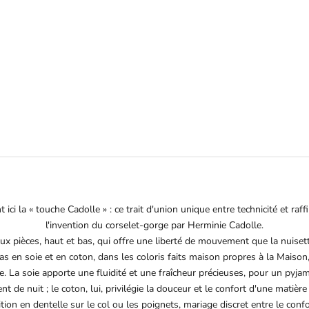
 MODAL ET DENTELLE BLEU
PYJAMA MODAL RO
PRIX DE VENTE
PRIX DE VE
280€
210€
ici la « touche Cadolle » : ce trait d'union unique entre technicité et ra
l'invention du corselet-gorge par Herminie Cadolle.
ux pièces, haut et bas, qui offre une liberté de mouvement que la nuiset
as en soie et en coton, dans les coloris faits maison propres à la Maison, 
. La soie apporte une fluidité et une fraîcheur précieuses, pour un pyja
de nuit ; le coton, lui, privilégie la douceur et le confort d'une matière
tion en dentelle sur le col ou les poignets, mariage discret entre le conf