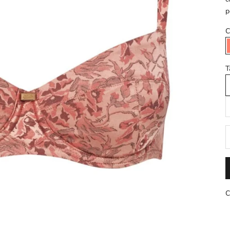
p
C
T
D
C