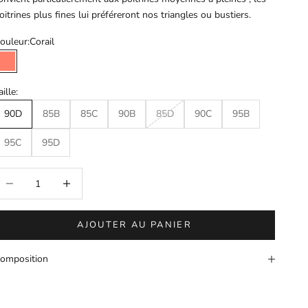
oitrines plus fines lui préféreront nos triangles ou bustiers.
ouleur:
Corail
Corail
aille:
90D
85B
85C
90B
85D
90C
95B
95C
95D
iminuer la quantité
Augmenter la quantité
AJOUTER AU PANIER
omposition