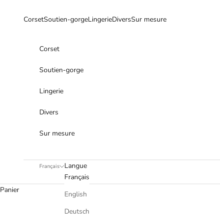
Passer au contenu
Corset
Soutien-gorge
Lingerie
Divers
Sur mesure
Corset
Soutien-gorge
Lingerie
Divers
Sur mesure
Langue
Français
Français
Panier
English
Deutsch