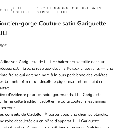
BAS
SOUTIEN-GORGE COUTURE SATIN
CCUEIL
COUTURE
GARIGUETTE LILI
Soutien-gorge Couture satin Gariguette
LILI
rix de vente
50€
éclinaison Gariguette de LILI, ce balconnet se taille dans un
récieux satin broché rose aux dessins floraux chatoyants — une
einte fraise qui doit son nom à la plus parisienne des variétés.
es bonnets offrent un décolleté pigeonnant et un maintien
arfait.
ièce d'évidence pour les soirs gourmands, LILI Gariguette
onfirme cette tradition cadollienne où la couleur n'est jamais
nnocente.
es conseils de Cadolle :
À porter sous une chemise blanche,
ne robe décolletée ou en pièce d'apparat. LILI Gariguette
onvient particulièrement aux poitrines moyennes à pleines ; les