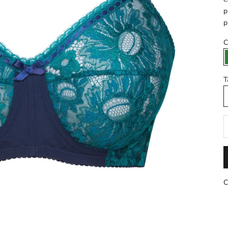
p
p
C
T
D
C