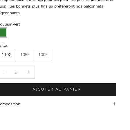
lus) ; les bonnets plus fins lui préféreront nos balconnets
igeonnants.
ouleur:
Vert
Vert
aille:
110G
105F
100E
iminuer la quantité
Augmenter la quantité
AJOUTER AU PANIER
omposition