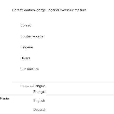
Passer au contenu
Corset
Soutien-gorge
Lingerie
Divers
Sur mesure
Corset
Soutien-gorge
Lingerie
Divers
Sur mesure
Langue
Français
Français
Panier
English
Deutsch