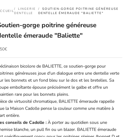
LINGERIE
SOUTIEN-GORGE POITRINE GÉNÉREUSE
CCUEIL
DENTELLE
DENTELLE ÉMERAUDE "BALIETTE"
Soutien-gorge poitrine généreuse
dentelle émeraude "Baliette"
rix de vente
50€
éclinaison bicolore de BALIETTE, ce soutien-gorge pour
oitrines généreuses joue d'un dialogue entre une dentelle verte
ur les bonnets et un fond bleu sur le dos et les bretelles. Sa
oupe emboîtante épouse précisément le galbe et offre un
aintien rare pour les bonnets pleins.
ièce de virtuosité chromatique, BALIETTE émeraude rappelle
ue la Maison Cadolle pense la couleur comme une matière à
art entière.
es conseils de Cadolle :
À porter au quotidien sous une
hemise blanche, un pull fin ou un blazer. BALIETTE émeraude
st spécifiquement conçu pour les poitrines pleines (bonnet D et