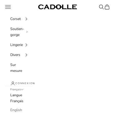
Passer au contenu
Menu
Recherche
Panier
Cadolle
Corset
Soutien-
gorge
Lingerie
Divers
Sur
mesure
CONNEXION
Français
Langue
Français
English