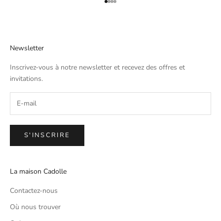
Aller à l'élément 1
Aller à l'élément 2
Aller à l'élément 3
Aller à l'élément 4
Newsletter
Inscrivez-vous à notre newsletter et recevez des offres et
invitations.
S'INSCRIRE
La maison Cadolle
Contactez-nous
Où nous trouver