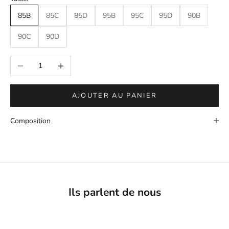
85B
85C
85D
95B
95C
95D
90B
90C
90D
Diminuer la quantité
Augmenter la quantité
AJOUTER AU PANIER
Composition
Ils parlent de nous