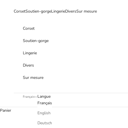
Passer au contenu
Corset
Soutien-gorge
Lingerie
Divers
Sur mesure
Corset
Soutien-gorge
Lingerie
Divers
Sur mesure
Langue
Français
Français
Panier
English
Deutsch