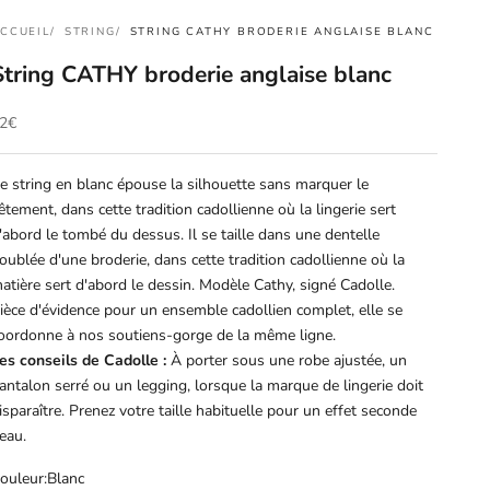
CCUEIL
STRING
STRING CATHY BRODERIE ANGLAISE BLANC
String CATHY broderie anglaise blanc
rix de vente
2€
e string en blanc épouse la silhouette sans marquer le
êtement, dans cette tradition cadollienne où la lingerie sert
'abord le tombé du dessus. Il se taille dans une dentelle
oublée d'une broderie, dans cette tradition cadollienne où la
atière sert d'abord le dessin. Modèle Cathy, signé Cadolle.
ièce d'évidence pour un ensemble cadollien complet, elle se
oordonne à nos soutiens-gorge de la même ligne.
es conseils de Cadolle :
À porter sous une robe ajustée, un
antalon serré ou un legging, lorsque la marque de lingerie doit
isparaître. Prenez votre taille habituelle pour un effet seconde
eau.
ouleur:
Blanc