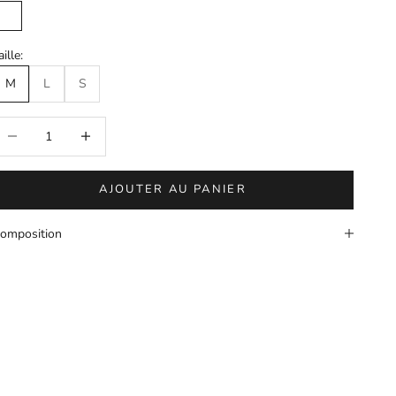
Blanc
aille:
M
L
S
iminuer la quantité
Augmenter la quantité
AJOUTER AU PANIER
omposition