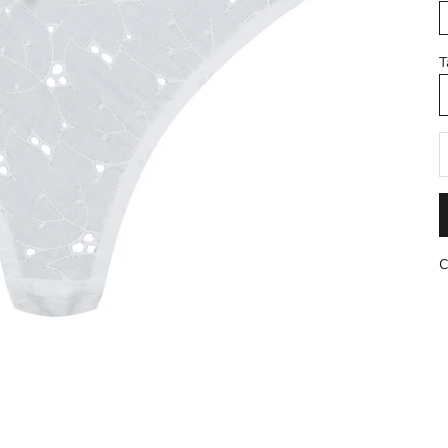
T
D
C